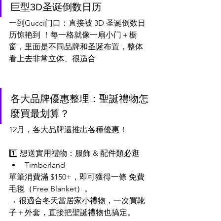
巨型3D圣诞倒数日历
一到Gucci门口：直接被 3D 圣诞倒数日
历惊艳到 ！每一格就像一扇小门＋橱
窗，里面是不同品牌和圣诞布置，整体
看上去非常立体、很适合
各大品牌優惠整理：聖誕禮物怎
麼買最划算？
12月，各大品牌還推出各種優惠！
1️⃣ 想送實用禮物：服飾 & 配件類必逛
Timberland
單筆消費滿 $150+，即可獲得一條 免費
毛毯（Free Blanket）。
→ 很適合冬天當居家小禮物，一次買靴
子＋外套，直接把聖誕禮物也搞定。