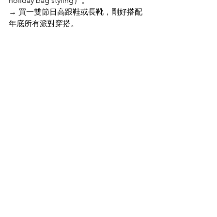
holiday bag styling）。
→ 買一雙節日高跟鞋或長靴，剛好搭配
年底所有派對穿搭。