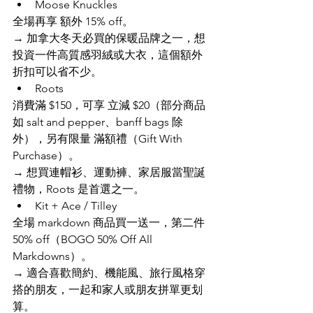
Moose Knuckles
全場再享 額外 15% off。
→ 加拿大冬天必買的保暖品牌之一，想
投資一件高質感羽絨或大衣，這個額外
折扣可以省不少。
Roots
消費滿 $150，可享 立減 $20（部分商品
如 salt and pepper、banff bags 除
外），另有限量 滿額禮（Gift With 
Purchase）。
→ 想買連帽衫、運動褲、家居服當聖誕
禮物，Roots 是首選之一。
Kit + Ace / Tilley
全場 markdown 商品買一送一，第二件 
50% off（BOGO 50% Off All 
Markdowns）。
→ 適合喜歡簡約、機能風、旅行風格穿
搭的朋友，一起和家人或朋友拼單更划
算。