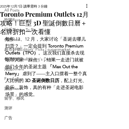
2025年12月7日
讀畢需時 3 分鐘
All Posts
Toronto Premium Outlets 12月
吃喝Restaurant
攻略！巨型 3D 聖誕倒數日曆＋
名牌折扣一次看懂
玩乐Things To Do
每年 11、12 月，大家讨论「圣诞去哪儿
优惠deal
扫货？」一定会提到 
Toronto Premium 
超市好物Editors' Picks | supermarket
Outlets（TPO）
。这次我们直接杀去现
餐厅优惠Restaurant's Deals
场帮大家「踩点」，结果一走进门就被
他们今年的圣诞主题 
「Max Out the 
潮流others
Merry」
 虐到了——主入口摆着一整个真
Family Fun
人比例的 
3D 圣诞倒数日历
，配上灯光、
音乐、装饰，真的有种「走进圣诞电影
旅游Travel
场景」的感觉。
留学、移民
测评
广告