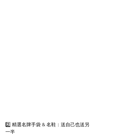
2️⃣ 精選名牌手袋 & 名鞋：送自己也送另
一半