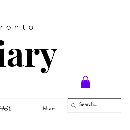
oronto
iary
末好去处
More