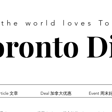
 the world loves T
ronto D
rticle 文章
Deal 加拿大优惠
Event 周