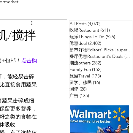
ermarket
All Posts
(4,070)
4,070 篇文章
测评
广告
破壁机/搅拌
吃喝Restaurant
(611)
611 篇文章
玩乐Things To Do
(526)
526 篇
优惠deal
(2,402)
2,402 篇文章
超市好物Editors' Picks | supermarket
餐厅优惠Restaurant's Deals
(134)
加元)+包邮！
点击购
潮流others
(282)
282 篇文章
Family Fun
(152)
152 篇文章
旅游Travel
(173)
173 篇文章
节，能轻易击碎
留学、移民
(16)
16 篇文章
比直接食用蔬果
测评
(28)
28 篇文章
广告
(135)
135 篇文章
，将蔬果击碎成细
保留更多营养，
籽之类的食物在
体吸收。
择。有了这款破