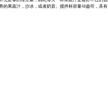
养的果蔬汁，沙冰，或者奶昔。搅拌杯容量48盎司，具