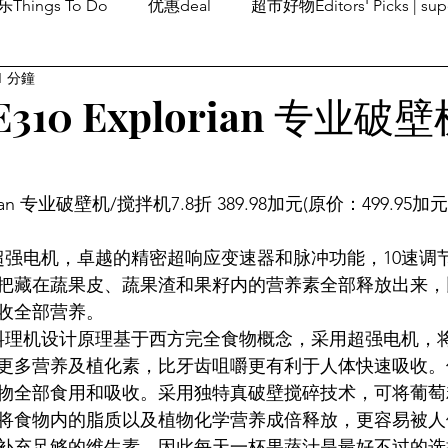
Things To Do
优惠deal
超市好物Editors' Picks | sup
1 分鐘
潮流others
Family Fun
旅游Travel
留学、移民
 E310 Explorian 专业
plorian 专业破壁机/搅拌机7.8折 389.98加元(原价：499.95
超强电机，卓越的精密超响应变速器和脉冲功能，10速调
把藏在蔬果皮、蔬果渣和果籽内的营养素全部释放出来，
收全部营养。
养破壁料理机设计原理基于西方完全食物概念，采用超强电机
更多营养及植化素，比牙齿咀嚼更有利于人体快速吸收。
物全部食用和吸收。采用独特真破壁搅碎技术，可将葡萄
将食物内的脂质以及植物化学营养成倍释放，更容易被人
补充足够的维生素，因此每天一杯果蔬汁是最好不过的选