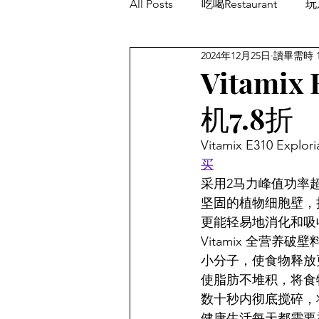
All Posts
吃喝Restaurant
玩乐
2024年12月25日
讀畢需時 
餐厅优惠Restaurant's Deals
Vitamix
机7.8折
Vitamix E310 Ex
买
采用2马力峰值功率
坚固的植物细胞壁，
更能轻易地消化和吸
Vitamix 全营
小分子，使食物释放
使脂肪不堆积，将食
数十秒内彻底搅碎，
健康生活每天都需要