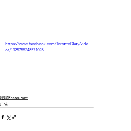
https://www.facebook.com/TorontoDiary/vide
os/1325755248571028
吃喝Restaurant
广告