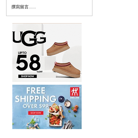
撰寫留言......
加拿大免费限定冰淇淋！
味千拉面Ajisen 
Disney+冰淇淋快闪车来多
出$12.99熊本
伦多
儿童餐免费吃到