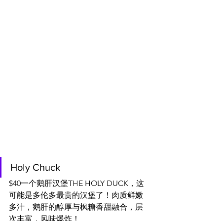
Holy Chuck
$40一个鹅肝汉堡THE HOLY DUCK，这
可能是多伦多最贵的汉堡了！肉质鲜嫩
多汁，鹅肝的醇厚与枫糖香甜融合，层
次丰富，风味爆炸！