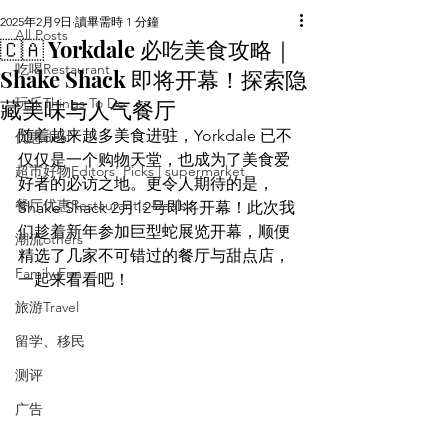
2025年2月9日
讀畢需時 1 分鐘
All Posts
🇨🇦 Yorkdale 必吃美食攻略｜
吃喝Restaurant
Shake Shack 即将开幕！探索隐
藏美味与人气餐厅
玩乐Things To Do
随着越来越多美食进驻，Yorkdale 已不
优惠deal
仅仅是一个购物天堂，也成为了美食爱
超市好物Editors' Picks | supermarket
好者的必访之地。更令人期待的是，
餐厅优惠Restaurant's Deals
Shake Shack 2月12号即将开幕！此次我
们趁着新年参加巨型蛇展览开幕，顺便
潮流others
精选了几家不可错过的餐厅与甜点店，
Family Fun
一起来看看吧！
旅游Travel
留学、移民
测评
广告