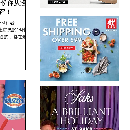
一份你从没
评！
hi）者
上常见的14种火
道的，都在这里
相！ 艾瑞巴
火锅支起来，测
等开锅☟☟☟ 放
.