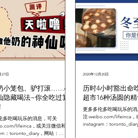
月27日
2020年12月20日
奶小笼包、驴打滚……6
历时4小时豁出命
仙隐藏喝法~你全吃过算
超市16种汤圆的
！
更多多伦多吃喝玩乐的消
注:weibo.com/lifei
伦多吃喝玩乐的消息，可关
instagram：toronto_d
bo.com/lifeinca，或关注微信和
www.torontodiary.c
ram：toronto_diary，网站：