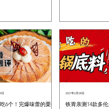
全多伦多， 帮你们扫光
糕点！...
月9日
2021年2月28日
狂吃6个！完爆味蕾的栗子
铁胃亲测14款多