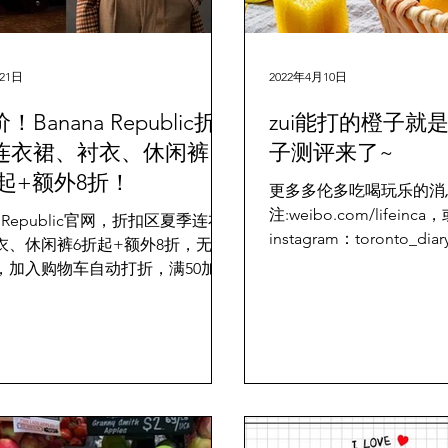
21日
2022年4月10日
Banana Republic折
zui能打的橙子就
连衣裙、衬衣、休闲裤
子测评来了~
折起+额外8折！
更多多伦多吃喝玩乐的消
注:weibo.com/lifei
na Republic官网，折扣区夏季连衣
instagram：toronto_d
衣、休闲裤6折起+额外8折，无需
www.torontodiary.c
，加入购物车自动打折，满50加元
花八门， 到底什么橙子
点击购买
子水更多？ 今天，小编为大