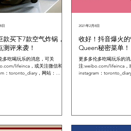
月8日
2021年2月8日
巨款买下7款空气炸锅，
收好！抖音爆火的9种
点测评来袭！
Queen秘密菜单！
伦多吃喝玩乐的消息，可关
更多多伦多吃喝玩乐的消
bo.com/lifeinca，或关注微信和
注:weibo.com/lifei
ram：toronto_diary，网站：
instagram：toronto_d
orontodiary.com 大家一定多多少
www.torontodiary.c
朋友或者网上安利过空气炸锅！是
北美抖音上热门的麦记吃
直在观望不知如何下手呢？...
网友热情的邀约！...