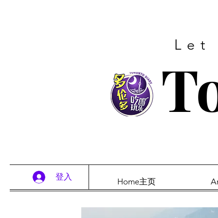
Let
To
登入
Home主页
A