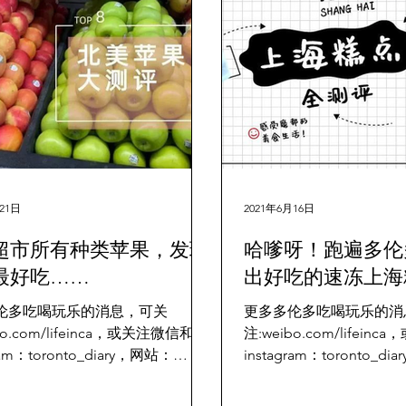
21日
2021年6月16日
超市所有种类苹果，发现
哈嗲呀！跑遍多伦
最好吃……
出好吃的速冻上海
伦多吃喝玩乐的消息，可关
更多多伦多吃喝玩乐的消
bo.com/lifeinca，或关注微信和
注:weibo.com/lifei
ram：toronto_diary，网站：
instagram：toronto_d
ontodiary.com An apple a day
www.torontodiary.c
he doctor away....
部， 花费了一周的时间，