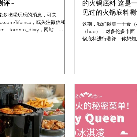
测评~
的火锅底料 这是
见过的火锅底料测
伦多吃喝玩乐的消息，可关
bo.com/lifeinca，或关注微信和
这期，我们揪集一干食（c
ram：toronto_diary，网站：
（huo），对多伦多市面
orontodiary.com 当栗子与蛋糕的
锅底料进行测评，你想知
 绵密又不过分甜腻， 满满都是治
啦！ 来，全体给大家亮个
芒果蛋糕测评之后，...
嘚，跟上我们的节奏， 
评开始了！ 倒入底料☟☟☟ 
入食材☟☟☟ 品尝对比☟☟☟..