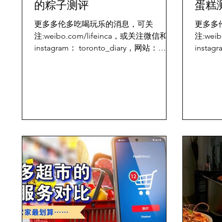
的粽子测评
蛋糕
更多多伦多吃喝玩乐的消息，可关
更多多
注:weibo.com/lifeinca，或关注微信和
注:wei
instagram： toronto_diary，网站：
instag
www.torontodiary.com 端午节又要到
www.t
了，又要到甜咸粽子大战的时候了，不用
相遇，
告诉我你喜欢哪一种，因为我已经为你准
愈。 继
备好了史...