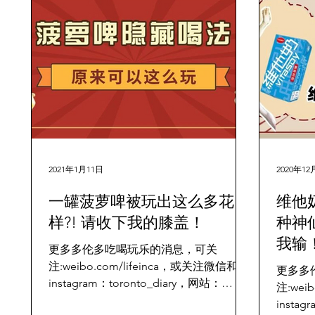
2021年1月11日
2020年12
一罐菠萝啤被玩出这么多花
维他
样?! 请收下我的膝盖！
种神
我输
更多多伦多吃喝玩乐的消息，可关
注:weibo.com/lifeinca，或关注微信和
更多多
instagram：toronto_diary，网站：
注:wei
www.torontodiary.com 天气越来越冷，
instag