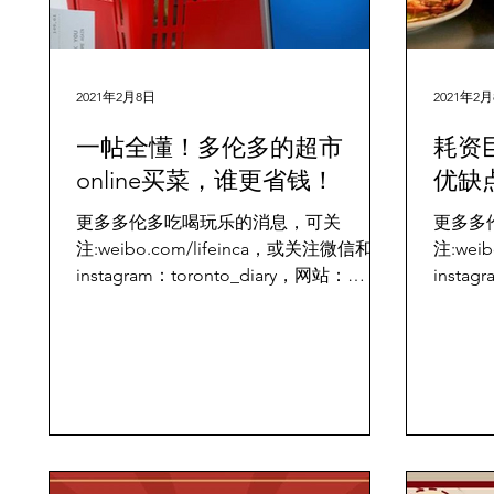
2021年2月8日
2021年2
一帖全懂！多伦多的超市
耗资
online买菜，谁更省钱！
优缺
更多多伦多吃喝玩乐的消息，可关
更多多
注:weibo.com/lifeinca，或关注微信和
注:wei
instagram：toronto_diary，网站：
instag
www.torontodiary.com 疫情以来，大家
www.t
很多生活方式已经悄悄的改变了~...
少都被
不是一