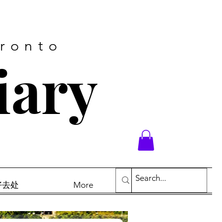
oronto
iary
末好去处
More