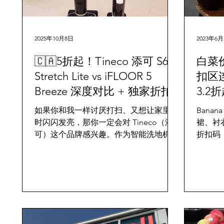
2025年10月8日
2023年6月
🇨🇦5折起！Tineco 添可 S6
白菜价！
Stretch Lite vs iFLOOR 5
扣区
Breeze 深度对比 + 独家折扣
3.2
如果你和我一样讨厌打扫、又想让家里随
Bana
时闪闪发亮，那你一定会对 Tineco（添
裙、衬
可）这个品牌感兴趣。作为智能洗地机的
折扣码
代表品牌，Tineco 把“吸尘 + 拖地 + 自
包邮。
清洁”整合在一起，让清洁这件事彻底变
简单。 这次我们 多伦多吃喝玩乐
Toronto Diary 带来 Tineco 的 2款热卖产
品对比 + 独家限时折扣码 ，让你轻松入
手懒人清洁神器 ✨ 来自IG：
https://www.instagram.com/reel/DPhvZu