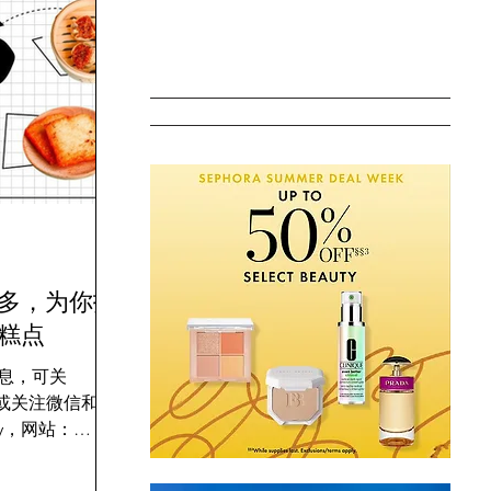
多，为你找
糕点
息，可关
nca，或关注微信和
iary，网站：
om 上个月我们编辑
 吃遍了跑遍了