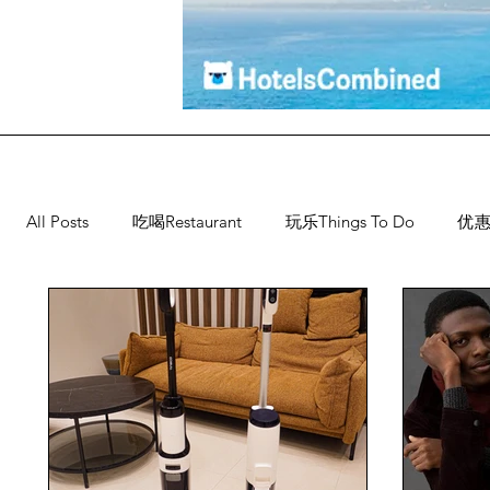
All Posts
吃喝Restaurant
玩乐Things To Do
优惠
餐厅优惠Restaurant's Deals
潮流others
Family 