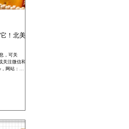
是它！北美橙
息，可关
nca，或关注微信和
iary，网站：
om 市面上的橙子五
最好吃？哪个橙
家带来一场...