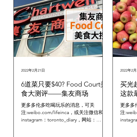
OjW1i/ 智能清洁新革命：什么是Tineco
洗地机？ Tineco（添可）是近几年非常
受欢迎的智能家电品牌，以“吸拖一体”的
设计让清洁变得更轻松、更智能。添可的
产品线包括智能吸尘器、无线洗地机、智
能清洁系统等，它们的洗地机不仅能 同
时吸尘、拖地、自动清洗滚刷 ，甚至还
能感应污渍、自动调节吸力。一句话——
比你更懂打扫的家电 。 💎 使用体验分享
家有小孩？地上乱糟糟？ 浴室积水、毛
2022年2月21日
2022年2月
发困扰？ 随便拿起 Tineco洗地机打扫，
6道菜只要$40? Food Court美
买光
无论木地板、瓷砖、大理石，两款机型都
能做到——一拖即净 S6 Stretch Li
食大测评——集友商场
这款
更多多伦多吃喝玩乐的消息，可关
更多多
注:weibo.com/lifeinca，或关注微信和
注:wei
instagram：toronto_diary，网站：
instag
www.torontodiary.com 继上次帮大家探
www.tor
SilverStar的 Food Court大受好评之后，
keeps t