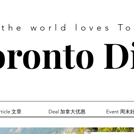
 the world loves T
ronto D
rticle 文章
Deal 加拿大优惠
Event 周